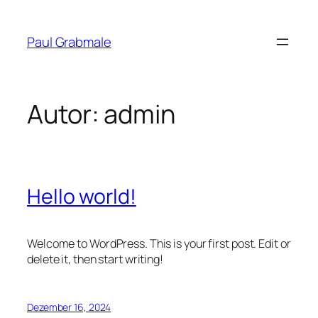
Zum
Inhalt
Paul Grabmale
springen
Autor:
admin
Hello world!
Welcome to WordPress. This is your first post. Edit or
delete it, then start writing!
Dezember 16, 2024